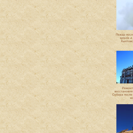
Пожар посл
куполе и
Кылтовс
Ремонт
восстановле
Собора после
м