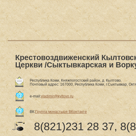
Крестовоздвиженский Кылтовс
Церкви /Сыктывкарская и Ворк
Республика Коми, Княжпогостский район, д. Кылтово.
Почтовый адрес: 167000, Республика Коми, г.Сыктывкар, Октя
e-mail:
vladimir@kyltovo.ru
ВК:
Группа монастыря ВКонтакте
8(821)231 28 37, 8(