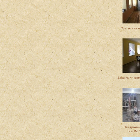
Трапезная 
Закончили рем
Центральн
трапезн