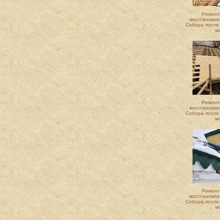
Ремонт
восстановле
Собора после
м
Ремонт
восстановле
Собора после
м
Ремонт
восстановле
Собора после
м