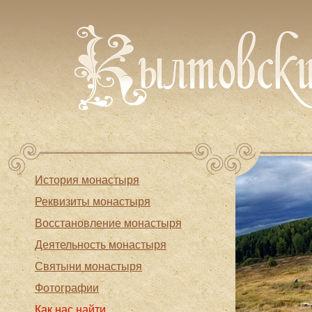
История монастыря
Реквизиты монастыря
Восстановление монастыря
Деятельность монастыря
Святыни монастыря
Фотографии
Как нас найти