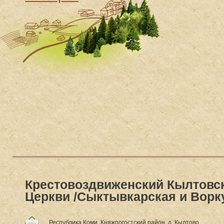
Крестовоздвиженский Кылтовс
Церкви /Сыктывкарская и Ворк
Республика Коми, Княжпогостский район, д. Кылтово.