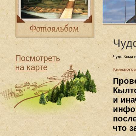
Чуд
Посмотреть
Чудо Коми в
на карте
Княжпогос
Прове
Кылт
и ина
инфо
после
что 