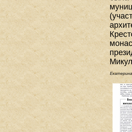
муниц
(учас
архит
Крест
монас
прези
Микул
Екатерин