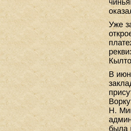
чинья
оказа
Уже з
откро
плате
рекви
Кылто
В июн
закла
прису
Ворку
Н. Ми
админ
была 