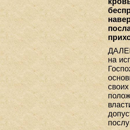
кров
беспр
наве
посла
прих
ДАЛЕК
на ис
Госпо
основ
своих
полож
власт
допус
послу