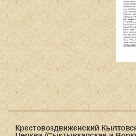
Крестовоздвиженский Кылтовс
Церкви /Сыктывкарская и Ворк