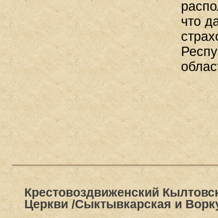
распо
что д
страх
Респу
облас
Крестовоздвиженский Кылтовс
Церкви /Сыктывкарская и Ворк