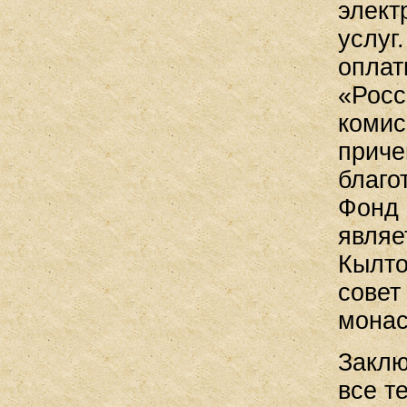
элект
услуг
оплат
«Росс
комис
приче
благо
Фонд 
являе
Кылто
совет
монас
Заклю
все т