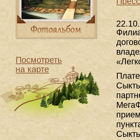
Пресс
22.10
Филиа
догов
владе
Посмотреть
«Легк
на карте
Плате
Сыкты
партн
МегаФ
прием
пункт
Сыкты