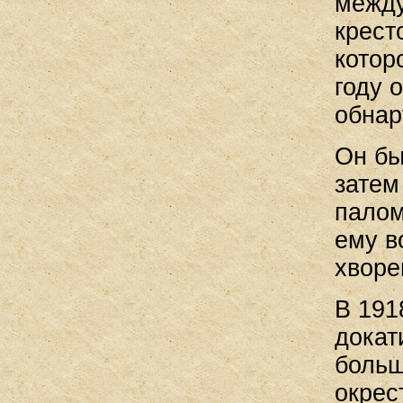
между
крест
котор
году 
обнар
Он бы
затем
палом
ему в
хворе
В 191
докат
больш
окрес