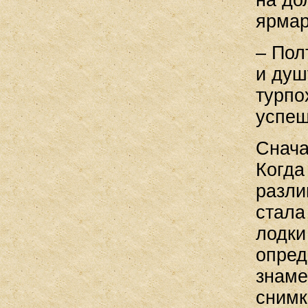
на до
ярмар
– Пол
и душ
турпо
успеш
Снача
Когда
разли
стала
лодки
опред
знаме
снимк