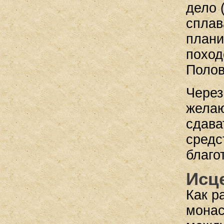
дело 
сплав
плани
поход
Полов
Через
желаю
сдава
средс
благо
Исц
Как р
монас