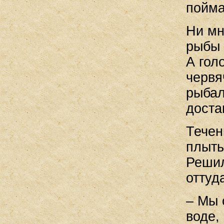
пойма
Ни мн
рыбы 
А гол
червя
рыбал
доста
Течен
плыть
Решил
оттуд
– Мы 
воде,