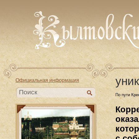
уни
Официальная информация
По пути Кре
Корр
оказ
котор
с со