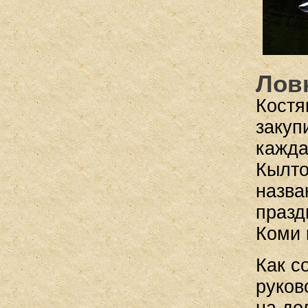
Лов
Костя
закуп
кажда
Кылто
назва
празд
Коми 
Как с
руков