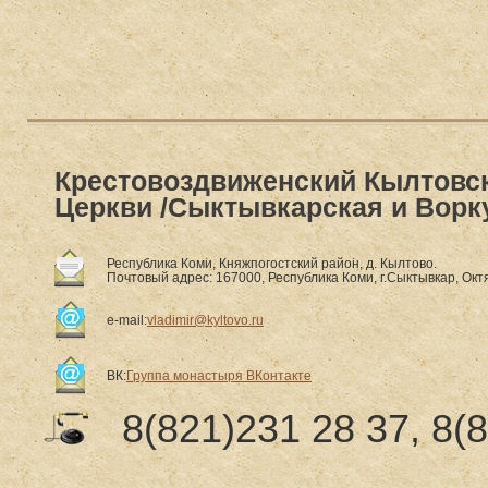
Крестовоздвиженский Кылтовс
Церкви /Сыктывкарская и Ворк
Республика Коми, Княжпогостский район, д. Кылтово.
Почтовый адрес: 167000, Республика Коми, г.Сыктывкар, Октя
e-mail:
vladimir@kyltovo.ru
ВК:
Группа монастыря ВКонтакте
8(821)231 28 37, 8(