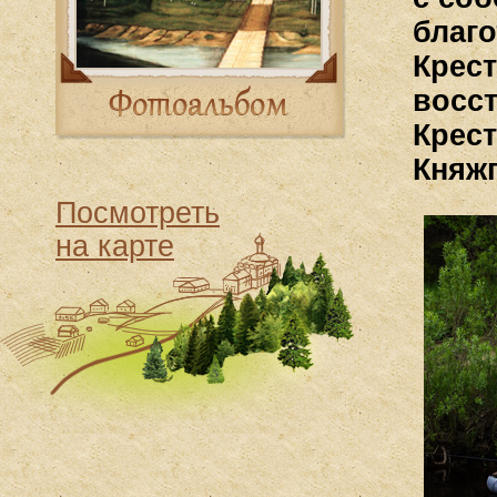
благ
Крест
восс
Крес
Княж
Посмотреть
на карте