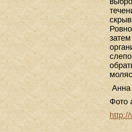
выбро
течен
скрыв
Ровно
затем
орган
слепо
обрат
моляс
Анна
Фото 
http: