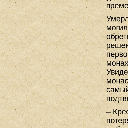
време
Умерл
могил
обрет
решен
перво
монах
Увиде
монас
самый
подтв
– Кре
потер